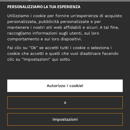
PERSONALIZZIAMO LA TUA ESPERIENZA
Utilizziamo i cookie per fornire un'esperienza di acquisto
SOCIAL MEDIA
personalizzata, pubblicità personalizzate e per
mantenere i nostri siti web affidabili e sicuri. A tal fine,
raccogliamo informazioni sugli utenti, sul loro
comportamento e sui loro dispositivi.
INDIRIZZO COMMERCIALE
Fai clic su "Ok" se accetti tutti i cookie o seleziona i
Motley Denim Europe OÜ
cookie che accetti e quelli che vuoi disattivare facendo
Narva mnt 5, EE-10117 Tallinn
clic su "Impostazioni" qui sotto.
Reg: 12356245
NB! Non inviare i resi dei prodotti a questo indirizzo!
Autorizzo i cookie!
↓
ITALIA/ITALIANO
Impostazioni