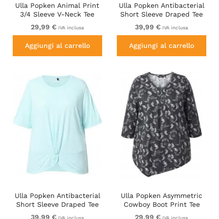
Ulla Popken Animal Print
Ulla Popken Antibacterial
3/4 Sleeve V-Neck Tee
Short Sleeve Draped Tee
Neon Orange
Light Magenta
29,99 €
39,99 €
IVA inclusa
IVA inclusa
Aggiungi al carrello
Aggiungi al carrello
Ulla Popken Antibacterial
Ulla Popken Asymmetric
Short Sleeve Draped Tee
Cowboy Boot Print Tee
Light Turquiose
Black
39,99 €
29,99 €
IVA inclusa
IVA inclusa