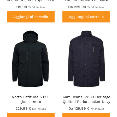
fodera in sherpa blu navy
119,99 €
Da 229,99 €
IVA inclusa
IVA inclusa
Aggiungi al carrello
Aggiungi al carrello
North Latitude 53155
Kam Jeans KV139 Heritage
giacca nero
Quilted Parka Jacket Navy
229,99 €
Da 129,99 €
IVA inclusa
IVA inclusa