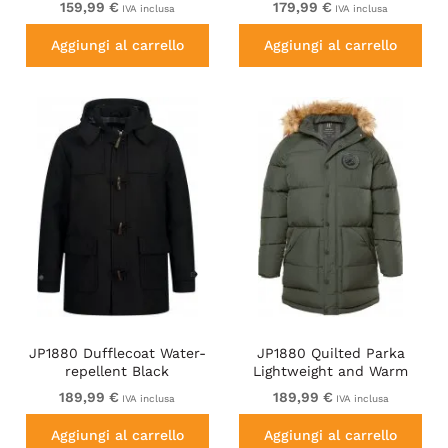
159,99 €
179,99 €
IVA inclusa
IVA inclusa
Aggiungi al carrello
Aggiungi al carrello
JP1880 Dufflecoat Water-
JP1880 Quilted Parka
repellent Black
Lightweight and Warm
with Faux Fur Hood Dark
189,99 €
189,99 €
IVA inclusa
IVA inclusa
Green
Aggiungi al carrello
Aggiungi al carrello