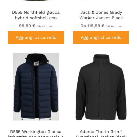
D555 Northfield giacca
Jack & Jones Grady
hybrid softshell con
Worker Jacket Black
cappuccio kaki
99,99 €
Da 119,99 €
IVA inclusa
IVA inclusa
Aggiungi al carrello
Aggiungi al carrello
D555 Workington Giacca
Adamo Thorin 3-in-1
imbottita con cappuccio e
Functional Jacket Black