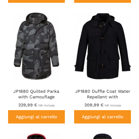
JP1880 Quilted Parka
JP1880 Duffle Coat Water
with Camouflage
Repellent with
Drawstring Waist Black
Detachable Hood Navy
229,99 €
209,99 €
IVA inclusa
IVA inclusa
Aggiungi al carrello
Aggiungi al carrello