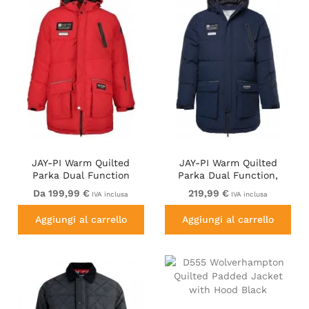
JAY-PI Warm Quilted
JAY-PI Warm Quilted
Parka Dual Function
Parka Dual Function,
Windproof and Water
Wind and Water Repellant
Da 199,99 €
219,99 €
IVA inclusa
IVA inclusa
Repellent Red
Navy
Aggiungi al carrello
Aggiungi al carrello