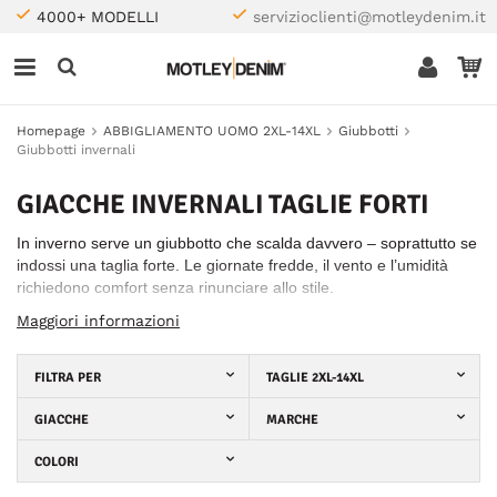
4000+ MODELLI
servizioclienti@motleydenim.it
Homepage
ABBIGLIAMENTO UOMO 2XL-14XL
Giubbotti
Giubbotti invernali
GIACCHE INVERNALI TAGLIE FORTI
In inverno serve un giubbotto che scalda davvero – soprattutto se
indossi una taglia forte. Le giornate fredde, il vento e l’umidità
richiedono comfort senza rinunciare allo stile.
Maggiori informazioni
Da Motley Denim trovi giacche invernali dalla 2XL alla 8XL – ben
fatte, calde e con tagli pensati per vestire bene davvero.
FILTRA PER
TAGLIE 2XL-14XL
GIACCHE
MARCHE
COLORI