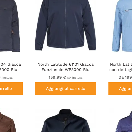
104 Giacca
North Latitude 61101 Giacca
North Lati
3000 Blu
Funzionale WP3000 Blu
con dettag
Marino
159,99 €
Da 199
A inclusa
IVA inclusa
arrello
Aggiungi al carrello
Aggiun