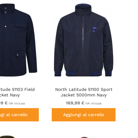
itude 51103 Field
North Latitude 51100 Sport
cket Navy
Jacket 5000mm Navy
99 €
169,99 €
IVA inclusa
IVA inclusa
gi al carrello
Aggiungi al carrello