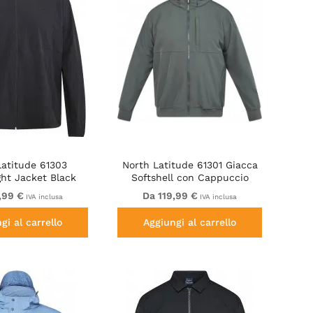
Latitude 61303
North Latitude 61301 Giacca
ght Jacket Black
Softshell con Cappuccio
Rimovibile Verde Scuro
,99 €
Da 119,99 €
IVA inclusa
IVA inclusa
gi al carrello
Aggiungi al carrello