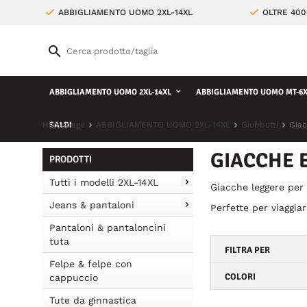
ABBIGLIAMENTO UOMO 2XL-14XL
OLTRE 400
ABBIGLIAMENTO UOMO 2XL-14XL
ABBIGLIAMENTO UOMO MT-6X
Homepage
SALDI
ABBIGLIAMENTO UOMO 2XL-14XL
Giubbotti
Giac
GIACCHE E
PRODOTTI
Tutti i modelli 2XL-14XL
Giacche leggere per 
Jeans & pantaloni
Perfette per viaggiar
Pantaloni & pantaloncini
tuta
FILTRA PER
Felpe & felpe con
COLORI
cappuccio
Tute da ginnastica