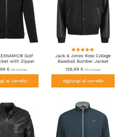
LEXNAMIC® Golf
Jack & Jones Ross College
cket with Zipper
Baseball Bomber Jacket
Black
Black
,99 €
129,99 €
IVA inclusa
IVA inclusa
gi al carrello
Aggiungi al carrello