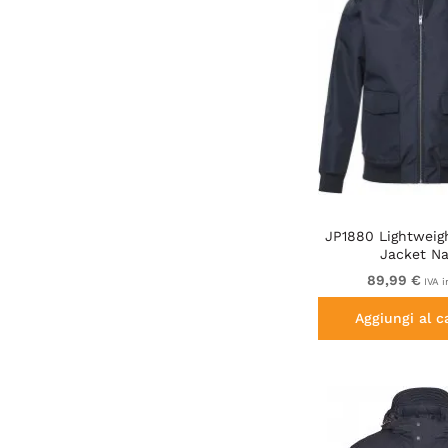
JP1880 Lightweig
Jacket N
89,99 €
IVA i
Aggiungi al c