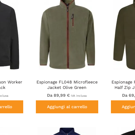
son Worker
Espionage FL048 Microfleece
Espionage 
ack
Jacket Olive Green
Half Zip J
Da 89,99 €
Da 69
nclusa
IVA inclusa
arrello
Aggiungi al carrello
Aggiun