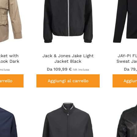
cket with
Jack & Jones Jake Light
JAY-PI F
Look Dark
Jacket Black
Sweat Ja
Da 109,99 €
Da 79
inclusa
IVA inclusa
arrello
Aggiungi al carrello
Aggiun