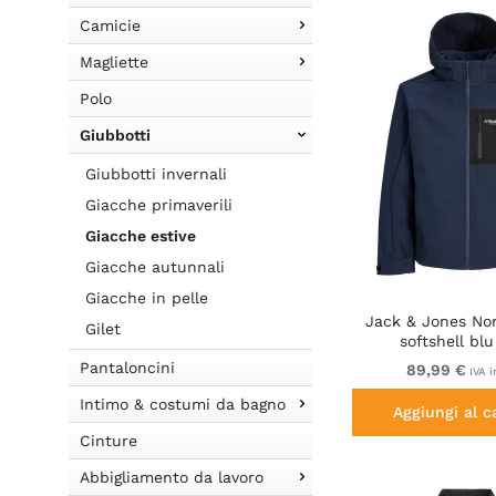
Camicie
Magliette
Polo
Giubbotti
Giubbotti invernali
Giacche primaverili
Giacche estive
Giacche autunnali
Giacche in pelle
Jack & Jones Nor
Gilet
softshell bl
Pantaloncini
89,99 €
IVA i
Intimo & costumi da bagno
Aggiungi al c
Cinture
Abbigliamento da lavoro