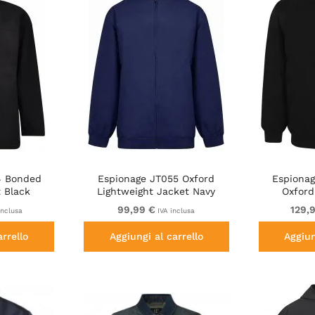
4 Bonded
Espionage JT055 Oxford
Espiona
 Black
Lightweight Jacket Navy
Oxford
99,99 €
129,
inclusa
IVA inclusa
arrello
Aggiungi al carrello
Aggiun