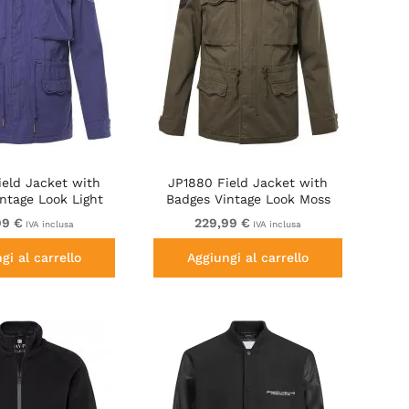
ield Jacket with
JP1880 Field Jacket with
ntage Look Light
Badges Vintage Look Moss
zure Blue
Green
99 €
229,99 €
IVA inclusa
IVA inclusa
gi al carrello
Aggiungi al carrello