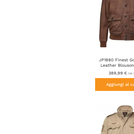
JP1880 Finest G
Leather Blouson
Brown
389,99 €
IVA 
Aggiungi al c