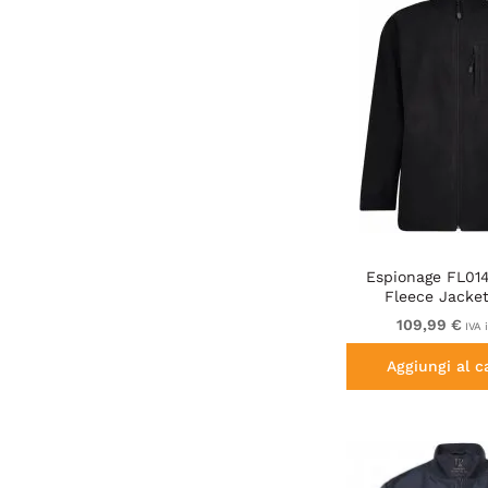
Espionage FL01
Fleece Jacket
109,99 €
IVA 
Aggiungi al c