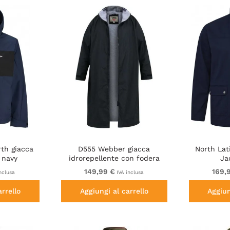
th giacca
D555 Webber giacca
North Lat
u navy
idrorepellente con fodera
Ja
sherpa nera
149,99 €
169,
nclusa
IVA inclusa
arrello
Aggiungi al carrello
Aggiun