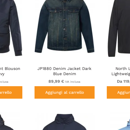
ht Blouson
JP1880 Denim Jacket Dark
North 
avy
Blue Denim
Lightwei
89,99 €
Da 119
nclusa
IVA inclusa
arrello
Aggiungi al carrello
Aggiun