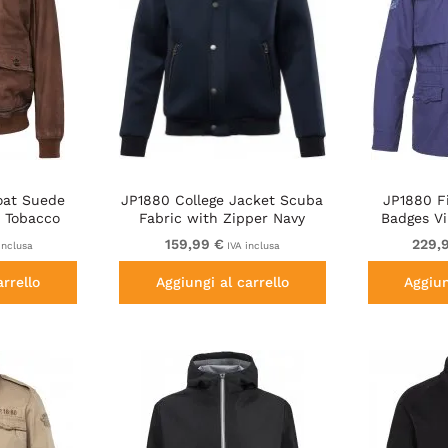
oat Suede
JP1880 College Jacket Scuba
JP1880 F
 Tobacco
Fabric with Zipper Navy
Badges Vi
A
159,99 €
229,
inclusa
IVA inclusa
arrello
Aggiungi al carrello
Aggiun