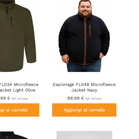
FL034 Microfleece
Espionage FL048 Microfleece
acket Light Olive
Jacket Navy
,99 €
89,99 €
IVA inclusa
IVA inclusa
gi al carrello
Aggiungi al carrello