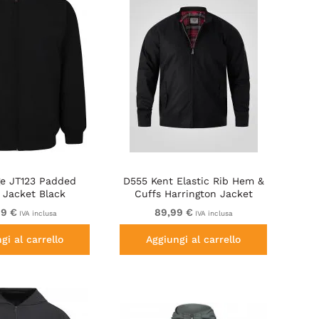
ge JT123 Padded
D555 Kent Elastic Rib Hem &
 Jacket Black
Cuffs Harrington Jacket
Black
99 €
89,99 €
IVA inclusa
IVA inclusa
gi al carrello
Aggiungi al carrello