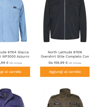
tude 61104 Giacca
North Latitude 61106
li WP3000 Azzurro
Overshirt Stile Completo Con
chiaro
Zip Intera Nero
,99 €
Da 159,99 €
IVA inclusa
IVA inclusa
gi al carrello
Aggiungi al carrello