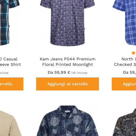
0 Casual
Kam Jeans P044 Premium
North 
eeve Shirt
Floral Printed Moonlight
Checked S
Co
Da 59,99 €
Da 59
nclusa
IVA inclusa
arrello
Aggiungi al carrello
Aggiun