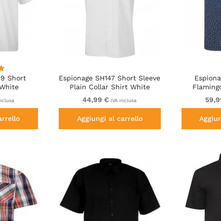
49 Short
Espionage SH147 Short Sleeve
Espion
 White
Plain Collar Shirt White
Flaming
Sleev
44,99 €
59,9
nclusa
IVA inclusa
arrello
Aggiungi al carrello
Aggiun