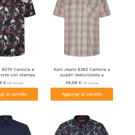
 6074 Camicia a
Kam Jeans 6382 Camicia a
orte con stampa
quadri testurizzata a
schio nera
maniche corte beige
9 €
49,99 €
IVA inclusa
IVA inclusa
gi al carrello
Aggiungi al carrello