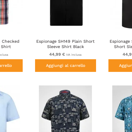
3 Checked
Espionage SH149 Plain Short
Espionage 
 Shirt
Sleeve Shirt Black
Short Sl
White
44,99 €
44,9
nclusa
IVA inclusa
arrello
Aggiungi al carrello
Aggiun