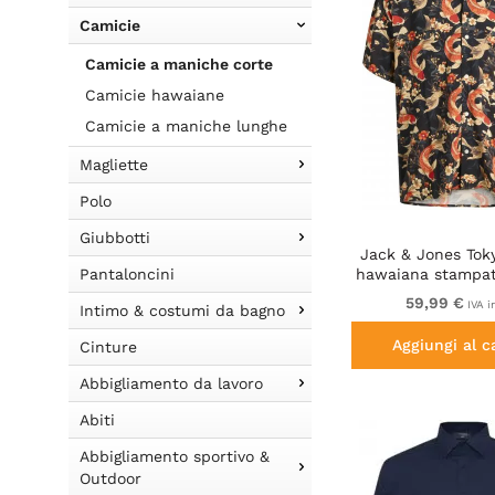
Camicie
Camicie a maniche corte
Camicie hawaiane
Camicie a maniche lunghe
Magliette
Polo
Giubbotti
Jack & Jones Tok
Pantaloncini
hawaiana stampa
scuro
59,99 €
IVA i
Intimo & costumi da bagno
Aggiungi al c
Cinture
Abbigliamento da lavoro
Abiti
Abbigliamento sportivo &
Outdoor