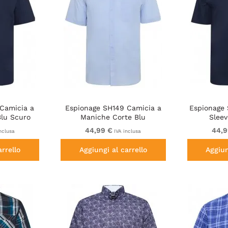
Camicia a
Espionage SH149 Camicia a
Espionage 
Blu Scuro
Maniche Corte Blu
Sleev
44,99 €
44,9
nclusa
IVA inclusa
arrello
Aggiungi al carrello
Aggiun