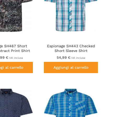
ge SH467 Short
Espionage SH443 Checked
tract Print Shirt
Short Sleeve Shirt
rk Green
Green/Pink/White
,99 €
54,99 €
IVA inclusa
IVA inclusa
gi al carrello
Aggiungi al carrello