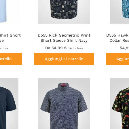
hirt Short
D555 Rick Geometric Print
D555 Hawki
ue
Short Sleeve Shirt Navy
Collar Re
S
Da 54,99 €
54,9
nclusa
IVA inclusa
arrello
Aggiungi al carrello
Aggiun