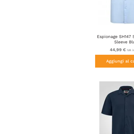
Espionage SH147 S
Sleeve Bl
44,99 €
IVA i
Aggiungi al c