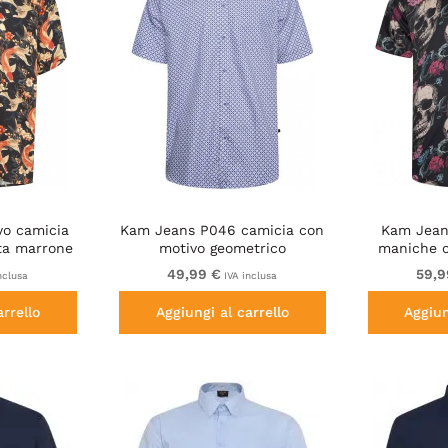
yo camicia
Kam Jeans P046 camicia con
Kam Jean
ta marrone
motivo geometrico
maniche c
te
49,99 €
59,9
nclusa
IVA inclusa
arrello
Aggiungi al carrello
Aggiun