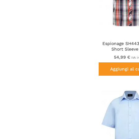
Espionage SH44
Short Sleeve
Navy/Coral/
54,99 €
IVA i
Aggiungi al c