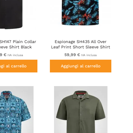
SH147 Plain Collar
Espionage SH435 All Over
eeve Shirt Black
Leaf Print Short Sleeve Shirt
Black
9 €
59,99 €
IVA inclusa
IVA inclusa
gi al carrello
Aggiungi al carrello