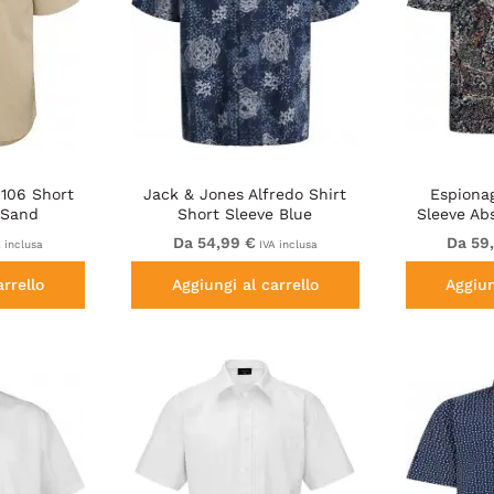
1106 Short
Jack & Jones Alfredo Shirt
Espiona
 Sand
Short Sleeve Blue
Sleeve Abs
Da
Da 54,99 €
Da 59
 inclusa
IVA inclusa
arrello
Aggiungi al carrello
Aggiun