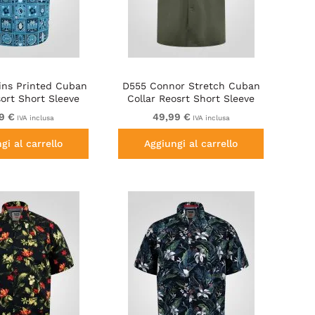
ns Printed Cuban
D555 Connor Stretch Cuban
sort Short Sleeve
Collar Reosrt Short Sleeve
hirt Teal
Shirt Khaki
9 €
49,99 €
IVA inclusa
IVA inclusa
gi al carrello
Aggiungi al carrello