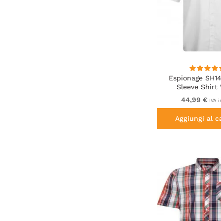
Espionage SH1
Sleeve Shirt
44,99 €
IVA i
Aggiungi al c