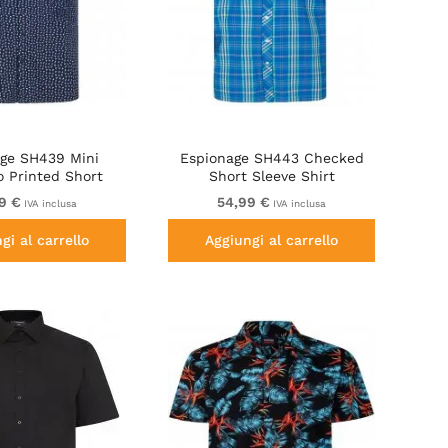
age SH439 Mini
Espionage SH443 Checked
o Printed Short
Short Sleeve Shirt
e Shirt Navy
Royal/Mint/Lemon
9 €
54,99 €
IVA inclusa
IVA inclusa
gi al carrello
Aggiungi al carrello