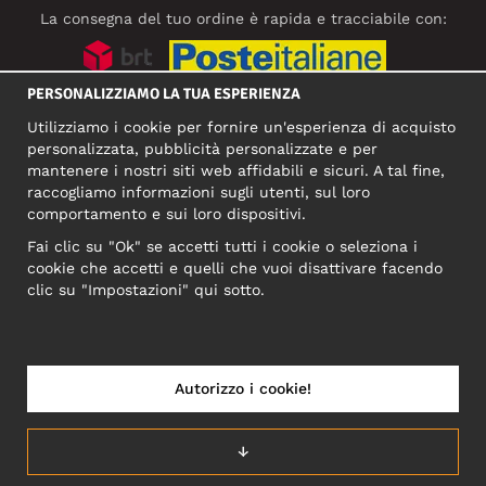
La consegna del tuo ordine è rapida e tracciabile con:
PERSONALIZZIAMO LA TUA ESPERIENZA
SOCIAL MEDIA
Utilizziamo i cookie per fornire un'esperienza di acquisto
personalizzata, pubblicità personalizzate e per
mantenere i nostri siti web affidabili e sicuri. A tal fine,
raccogliamo informazioni sugli utenti, sul loro
INDIRIZZO COMMERCIALE
comportamento e sui loro dispositivi.
Motley Denim Europe OÜ
Fai clic su "Ok" se accetti tutti i cookie o seleziona i
Narva mnt 5, EE-10117 Tallinn
cookie che accetti e quelli che vuoi disattivare facendo
Reg: 12356245
clic su "Impostazioni" qui sotto.
NB! Non inviare i resi dei prodotti a questo indirizzo!
Autorizzo i cookie!
ITALIA/ITALIANO
↓