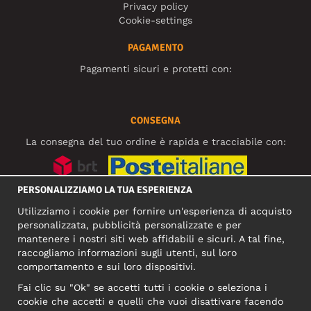
Privacy policy
Cookie-settings
PAGAMENTO
Pagamenti sicuri e protetti con:
CONSEGNA
La consegna del tuo ordine è rapida e tracciabile con:
PERSONALIZZIAMO LA TUA ESPERIENZA
SOCIAL MEDIA
Utilizziamo i cookie per fornire un'esperienza di acquisto
personalizzata, pubblicità personalizzate e per
mantenere i nostri siti web affidabili e sicuri. A tal fine,
raccogliamo informazioni sugli utenti, sul loro
INDIRIZZO COMMERCIALE
comportamento e sui loro dispositivi.
Motley Denim Europe OÜ
Fai clic su "Ok" se accetti tutti i cookie o seleziona i
Narva mnt 5, EE-10117 Tallinn
cookie che accetti e quelli che vuoi disattivare facendo
Reg: 12356245