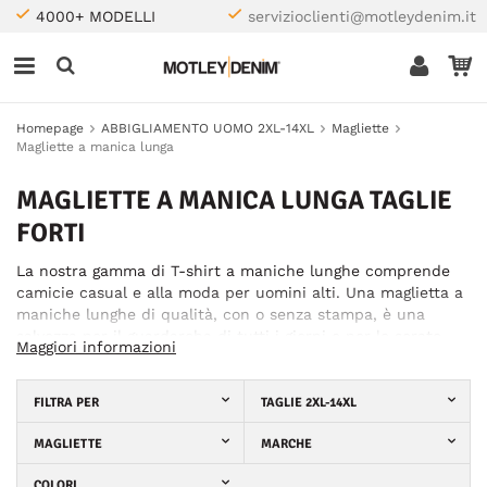
4000+ MODELLI
servizioclienti@motleydenim.it
Homepage
ABBIGLIAMENTO UOMO 2XL-14XL
Magliette
Magliette a manica lunga
MAGLIETTE A MANICA LUNGA TAGLIE
FORTI
La nostra gamma di T-shirt a maniche lunghe comprende
camicie casual e alla moda per uomini alti. Una maglietta a
maniche lunghe di qualità, con o senza stampa, è una
salvezza per il guardaroba di tutti i giorni e per le serate
Maggiori informazioni
casual: a seconda dell'occasione, è sufficiente abbinarla a
pantaloni o pantaloncini. Taglie grandi, tanti marchi diversi:
scegliete il vostro preferito!
FILTRA PER
TAGLIE 2XL-14XL
MAGLIETTE
MARCHE
COLORI