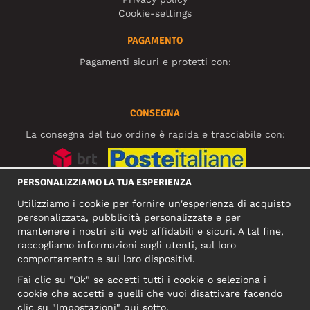
Cookie-settings
PAGAMENTO
Pagamenti sicuri e protetti con:
CONSEGNA
La consegna del tuo ordine è rapida e tracciabile con:
PERSONALIZZIAMO LA TUA ESPERIENZA
SOCIAL MEDIA
Utilizziamo i cookie per fornire un'esperienza di acquisto
personalizzata, pubblicità personalizzate e per
mantenere i nostri siti web affidabili e sicuri. A tal fine,
raccogliamo informazioni sugli utenti, sul loro
INDIRIZZO COMMERCIALE
comportamento e sui loro dispositivi.
Motley Denim Europe OÜ
Fai clic su "Ok" se accetti tutti i cookie o seleziona i
Narva mnt 5, EE-10117 Tallinn
cookie che accetti e quelli che vuoi disattivare facendo
Reg: 12356245
clic su "Impostazioni" qui sotto.