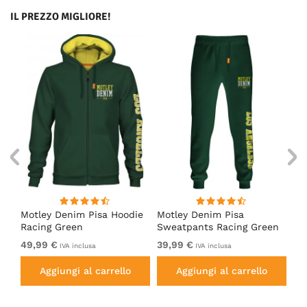
IL PREZZO MIGLIORE!
irt
Motley Denim Pisa Hoodie
Motley Denim Pisa
Mo
Racing Green
Sweatpants Racing Green
Ho
49,99 €
39,99 €
49
IVA inclusa
IVA inclusa
Aggiungi al carrello
Aggiungi al carrello