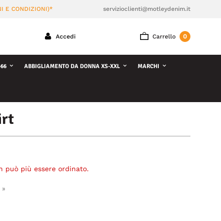
I E CONDIZIONI)*
servizioclienti@motleydenim.it
0
Accedi
Carrello
66
ABBIGLIAMENTO DA DONNA XS-XXL
MARCHI
rt
n può più essere ordinato.
 »