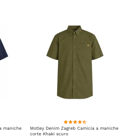
 a maniche
Motley Denim Zagreb Camicia a maniche
Kam J
corte Khaki scuro
Sleeve