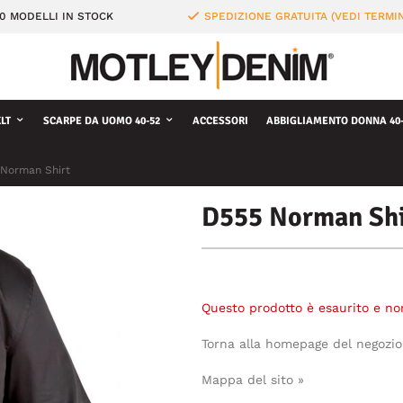
0 MODELLI IN STOCK
SPEDIZIONE GRATUITA (VEDI TERMIN
LT
SCARPE DA UOMO 40-52
ACCESSORI
ABBIGLIAMENTO DONNA 40-
Norman Shirt
D555 Norman Shi
Questo prodotto è esaurito e no
Torna alla homepage del negozio
Mappa del sito »