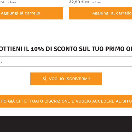
32,99 €
IVA inclusa
IVA inclusa
Aggiungi al carrello
Aggiungi al carrello
 OTTIENI IL 10% DI SCONTO SUL TUO PRIMO
SÌ, VOGLIO ISCRIVERMI!
HO GIÀ EFFETTUATO L'ISCRIZIONE E VOGLIO ACCEDERE AL SITO