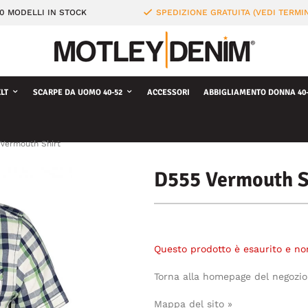
0 MODELLI IN STOCK
SPEDIZIONE GRATUITA (VEDI TERMIN
LT
SCARPE DA UOMO 40-52
ACCESSORI
ABBIGLIAMENTO DONNA 40-
Vermouth Shirt
D555 Vermouth S
Questo prodotto è esaurito e no
Torna alla homepage del negozio
Mappa del sito »