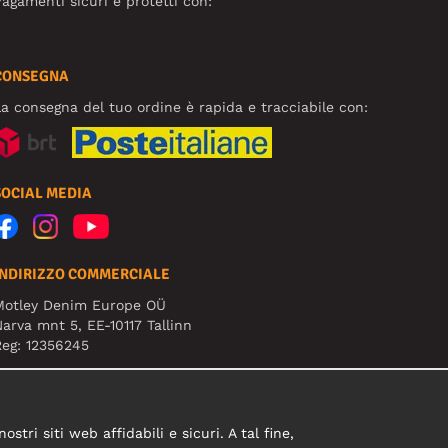
agamenti sicuri e protetti con:
CONSEGNA
a consegna del tuo ordine è rapida e tracciabile con:
SOCIAL MEDIA
INDIRIZZO COMMERCIALE
Motley Denim Europe OÜ
arva mnt 5, EE-10117 Tallinn
eg: 12356245
B! Non inviare i resi dei prodotti a questo indirizzo!
tri siti web affidabili e sicuri. A tal fine,