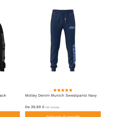
lack
Motley Denim Munich Sweatpants Navy
Motle
Da 39,99 €
Da 49
IVA inclusa
Aggiungi al carrello