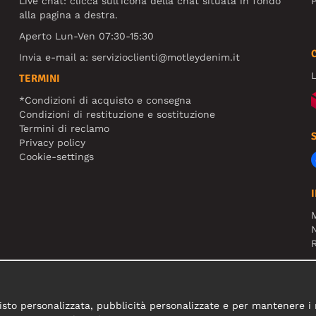
Live chat: clicca sull'icona della chat situata in fondo
P
alla pagina a destra.
Aperto Lun-Ven 07:30-15:30
Invia e-mail a:
servizioclienti@motleydenim.it
L
TERMINI
*Condizioni di acquisto e consegna
Condizioni di restituzione e sostituzione
Termini di reclamo
Privacy policy
Cookie-settings
N
R
N
sto personalizzata, pubblicità personalizzate e per mantenere i nos