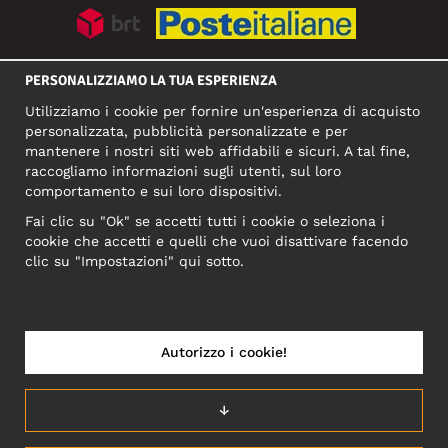
SOCIAL MEDIA
PERSONALIZZIAMO LA TUA ESPERIENZA
Utilizziamo i cookie per fornire un'esperienza di acquisto
personalizzata, pubblicità personalizzate e per
mantenere i nostri siti web affidabili e sicuri. A tal fine,
INDIRIZZO COMMERCIALE
raccogliamo informazioni sugli utenti, sul loro
Motley Denim Europe OÜ
comportamento e sui loro dispositivi.
Narva mnt 5, EE-10117 Tallinn
Fai clic su "Ok" se accetti tutti i cookie o seleziona i
Reg: 12356245
cookie che accetti e quelli che vuoi disattivare facendo
NB! Non inviare i resi dei prodotti a questo indirizzo!
clic su "Impostazioni" qui sotto.
Autorizzo i cookie!
ITALIA/ITALIANO
↓