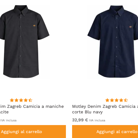
nim Zagreb Camicia a maniche
Motley Denim Zagreb Camicia
acite
corte Blu navy
32,99 €
IVA inclusa
IVA inclusa
Aggiungi al carrello
Aggiungi al carrello