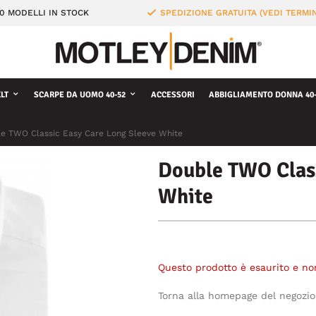
0 MODELLI IN STOCK
SPEDIZIONE GRATUITA (VEDI TERMIN
LT
SCARPE DA UOMO 40-52
ACCESSORI
ABBIGLIAMENTO DONNA 40-
e TWO Classic Easy Care Long Sleeve White
Double TWO Class
White
Questo prodotto è esaurito e no
Torna alla homepage del negozio