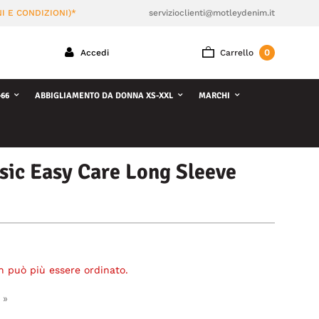
I E CONDIZIONI)*
servizioclienti@motleydenim.it
0
Accedi
Carrello
66
ABBIGLIAMENTO DA DONNA XS-XXL
MARCHI
ic Easy Care Long Sleeve
n può più essere ordinato.
 »