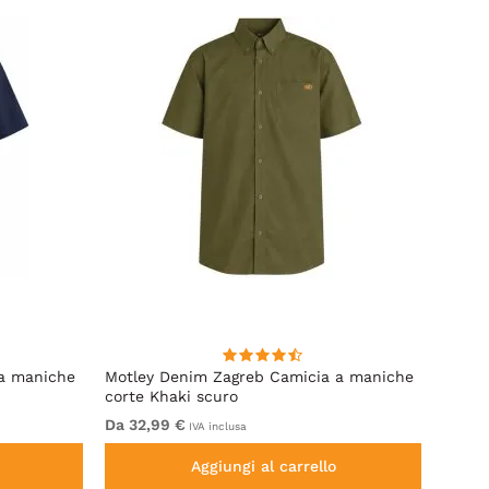
 a maniche
Motley Denim Zagreb Camicia a maniche
Kam J
corte Khaki scuro
Sleeve
Da 32,99 €
Da 69
IVA inclusa
Aggiungi al carrello