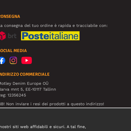
CONSEGNA
a consegna del tuo ordine è rapida e tracciabile con:
SOCIAL MEDIA
INDIRIZZO COMMERCIALE
Motley Denim Europe OÜ
arva mnt 5, EE-10117 Tallinn
eg: 12356245
B! Non inviare i resi dei prodotti a questo indirizzo!
tri siti web affidabili e sicuri. A tal fine,