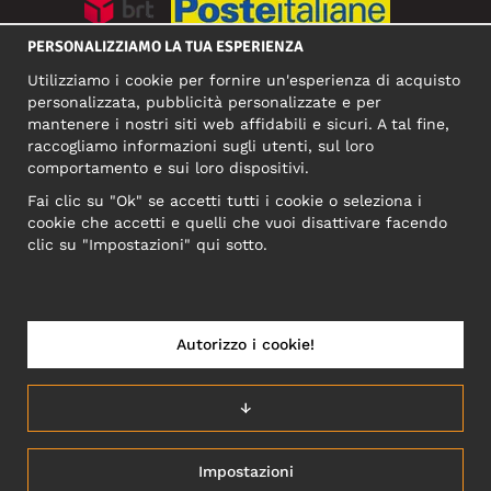
PERSONALIZZIAMO LA TUA ESPERIENZA
SOCIAL MEDIA
Utilizziamo i cookie per fornire un'esperienza di acquisto
personalizzata, pubblicità personalizzate e per
mantenere i nostri siti web affidabili e sicuri. A tal fine,
raccogliamo informazioni sugli utenti, sul loro
INDIRIZZO COMMERCIALE
comportamento e sui loro dispositivi.
Motley Denim Europe OÜ
Fai clic su "Ok" se accetti tutti i cookie o seleziona i
Narva mnt 5, EE-10117 Tallinn
cookie che accetti e quelli che vuoi disattivare facendo
Reg: 12356245
clic su "Impostazioni" qui sotto.
NB! Non inviare i resi dei prodotti a questo indirizzo!
Autorizzo i cookie!
ITALIA/ITALIANO
↓
Impostazioni