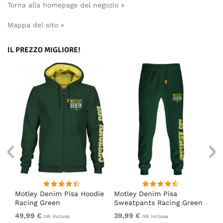
Torna alla homepage del negozio »
Mappa del sito »
IL PREZZO MIGLIORE!
irt
Motley Denim Pisa Hoodie
Motley Denim Pisa
Mo
Racing Green
Sweatpants Racing Green
Ho
49,99 €
39,99 €
49
IVA inclusa
IVA inclusa