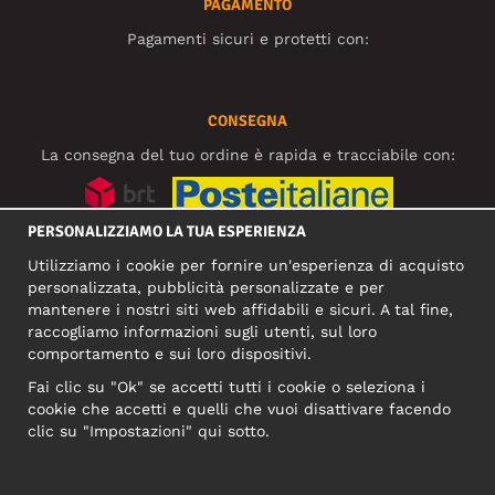
PAGAMENTO
Pagamenti sicuri e protetti con:
CONSEGNA
La consegna del tuo ordine è rapida e tracciabile con:
PERSONALIZZIAMO LA TUA ESPERIENZA
SOCIAL MEDIA
Utilizziamo i cookie per fornire un'esperienza di acquisto
personalizzata, pubblicità personalizzate e per
mantenere i nostri siti web affidabili e sicuri. A tal fine,
raccogliamo informazioni sugli utenti, sul loro
INDIRIZZO COMMERCIALE
comportamento e sui loro dispositivi.
Motley Denim Europe OÜ
Fai clic su "Ok" se accetti tutti i cookie o seleziona i
Narva mnt 5, EE-10117 Tallinn
cookie che accetti e quelli che vuoi disattivare facendo
Reg: 12356245
clic su "Impostazioni" qui sotto.
NB! Non inviare i resi dei prodotti a questo indirizzo!