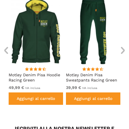
irt
Motley Denim Pisa Hoodie
Motley Denim Pisa
Mo
Racing Green
Sweatpants Racing Green
Ho
49,99 €
39,99 €
49
IVA inclusa
IVA inclusa
Aggiungi al carrello
Aggiungi al carrello
ISCRIVITI ALLA NOSTRA NEWSLETTER E