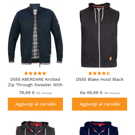
D555 ABERDARE Knitted
D555 Blake Hood Black
Zip Through Sweater With
Bonded Check Lining
79,99 €
Da 49,99 €
IVA inclusa
IVA inclusa
Navy Marl
Aggiungi al carrello
Aggiungi al carrello