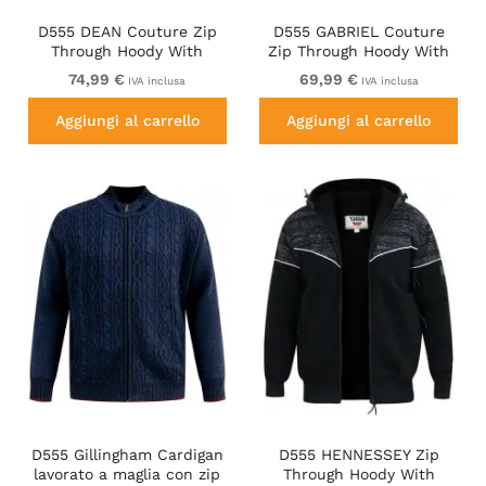
D555 DEAN Couture Zip
D555 GABRIEL Couture
Through Hoody With
Zip Through Hoody With
Woven Contrast Fabric
Reversible Zips Navy
74,99 €
69,99 €
IVA inclusa
IVA inclusa
Trim Black
Aggiungi al carrello
Aggiungi al carrello
D555 Gillingham Cardigan
D555 HENNESSEY Zip
lavorato a maglia con zip
Through Hoody With