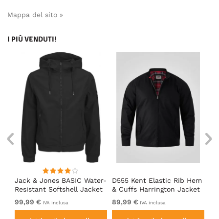
Mappa del sito »
I PIÙ VENDUTI!
an
Jack & Jones BASIC Water-
D555 Kent Elastic Rib Hem
Ad
ack
Resistant Softshell Jacket
& Cuffs Harrington Jacket
So
Black
Black
99,99 €
89,99 €
Da
IVA inclusa
IVA inclusa