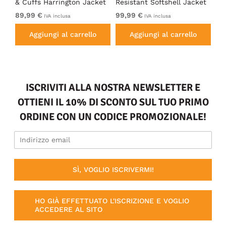
& Cuffs Harrington Jacket
Resistant Softshell Jacket
So
Black
Black
89,99 €
99,99 €
Da
IVA inclusa
IVA inclusa
Aggiungi al carrello
Aggiungi al carrello
ISCRIVITI ALLA NOSTRA NEWSLETTER E
OTTIENI IL 10% DI SCONTO SUL TUO PRIMO
ORDINE CON UN CODICE PROMOZIONALE!
SÌ, VOGLIO ISCRIVERMI!
HO GIÀ EFFETTUATO L'ISCRIZIONE E VOGLIO
ACCEDERE AL SITO