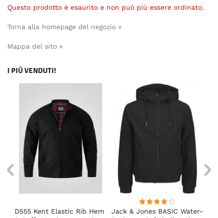
Questo prodotto è esaurito e non può più essere ordinato.
Torna alla homepage del negozio »
Mappa del sito »
I PIÙ VENDUTI!
D555 Kent Elastic Rib Hem
Jack & Jones BASIC Water-
Ad