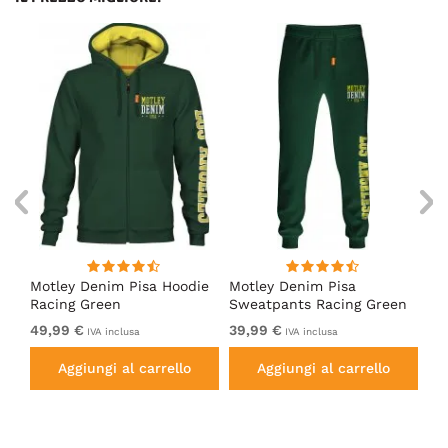
irt
Motley Denim Pisa Hoodie
Motley Denim Pisa
Mo
Racing Green
Sweatpants Racing Green
Ho
49,99 €
39,99 €
49
IVA inclusa
IVA inclusa
Aggiungi al carrello
Aggiungi al carrello