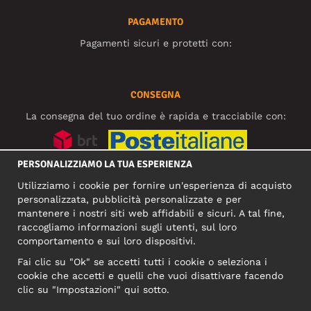
PAGAMENTO
Pagamenti sicuri e protetti con:
CONSEGNA
La consegna del tuo ordine è rapida e tracciabile con:
PERSONALIZZIAMO LA TUA ESPERIENZA
SOCIAL MEDIA
Utilizziamo i cookie per fornire un'esperienza di acquisto
personalizzata, pubblicità personalizzate e per
mantenere i nostri siti web affidabili e sicuri. A tal fine,
raccogliamo informazioni sugli utenti, sul loro
INDIRIZZO COMMERCIALE
comportamento e sui loro dispositivi.
Motley Denim Europe OÜ
Fai clic su "Ok" se accetti tutti i cookie o seleziona i
Narva mnt 5, EE-10117 Tallinn
cookie che accetti e quelli che vuoi disattivare facendo
Reg: 12356245
clic su "Impostazioni" qui sotto.
NB! Non inviare i resi dei prodotti a questo indirizzo!