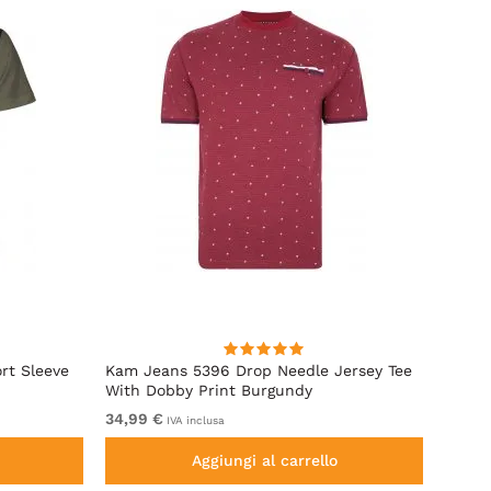
rt Sleeve
Kam Jeans 5396 Drop Needle Jersey Tee
Motle
With Dobby Print Burgundy
Indigo
34,99 €
Da 11,
IVA inclusa
Aggiungi al carrello