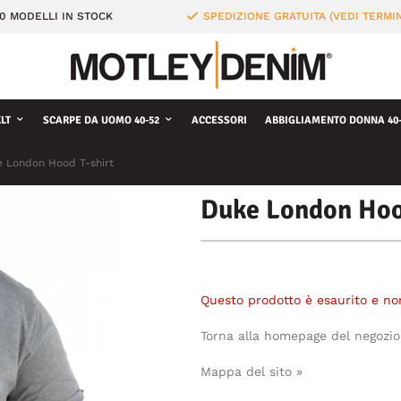
0 MODELLI IN STOCK
SPEDIZIONE GRATUITA (VEDI TERMIN
LT
SCARPE DA UOMO 40-52
ACCESSORI
ABBIGLIAMENTO DONNA 40-
 London Hood T-shirt
Duke London Hoo
Questo prodotto è esaurito e no
Torna alla homepage del negozio
Mappa del sito »