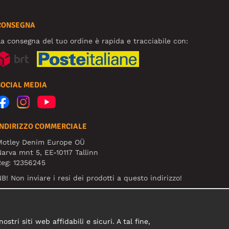
CONSEGNA
a consegna del tuo ordine è rapida e tracciabile con:
SOCIAL MEDIA
INDIRIZZO COMMERCIALE
Motley Denim Europe OÜ
arva mnt 5, EE-10117 Tallinn
eg: 12356245
B! Non inviare i resi dei prodotti a questo indirizzo!
tri siti web affidabili e sicuri. A tal fine,