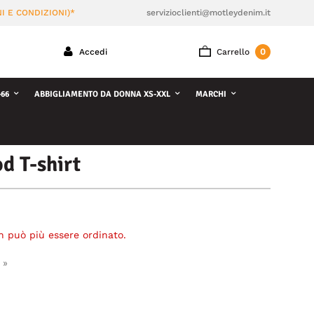
I E CONDIZIONI)*
servizioclienti@motleydenim.it
0
Accedi
Carrello
66
ABBIGLIAMENTO DA DONNA XS-XXL
MARCHI
d T-shirt
n può più essere ordinato.
 »