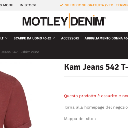
0 MODELLI IN STOCK
SPEDIZIONE GRATUITA (VEDI TERMIN
LT
SCARPE DA UOMO 40-52
ACCESSORI
ABBIGLIAMENTO DONNA 40-
Jeans 542 T-shirt Wine
Kam Jeans 542 T-
Questo prodotto è esaurito e no
Torna alla homepage del negozio
Mappa del sito »