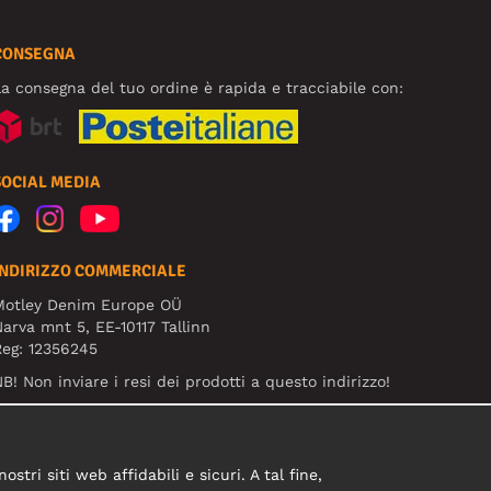
CONSEGNA
a consegna del tuo ordine è rapida e tracciabile con:
SOCIAL MEDIA
INDIRIZZO COMMERCIALE
Motley Denim Europe OÜ
arva mnt 5, EE-10117 Tallinn
eg: 12356245
B! Non inviare i resi dei prodotti a questo indirizzo!
tri siti web affidabili e sicuri. A tal fine,