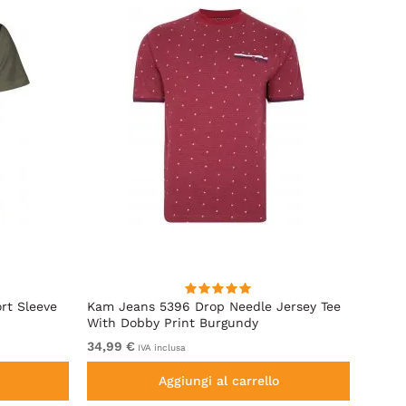
rt Sleeve
Kam Jeans 5396 Drop Needle Jersey Tee
Motle
With Dobby Print Burgundy
34,99 €
Da 19
IVA inclusa
Aggiungi al carrello