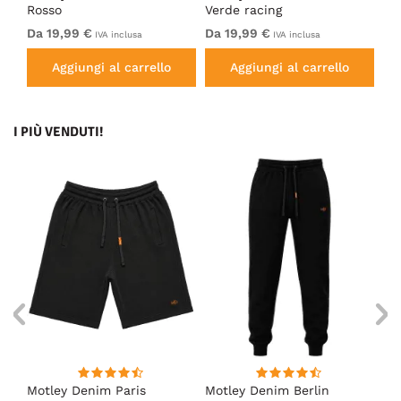
Rosso
Verde racing
Sw
Da 19,99 €
Da 19,99 €
Da
IVA inclusa
IVA inclusa
Aggiungi al carrello
Aggiungi al carrello
I PIÙ VENDUTI!
Motley Denim Paris
Motley Denim Berlin
Mo