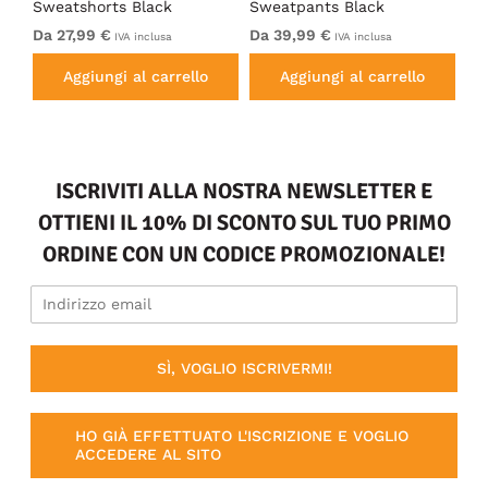
s
Sweatshorts Black
Sweatpants Black
Sw
Da 27,99 €
Da 39,99 €
Da
IVA inclusa
IVA inclusa
Aggiungi al carrello
Aggiungi al carrello
ISCRIVITI ALLA NOSTRA NEWSLETTER E
OTTIENI IL 10% DI SCONTO SUL TUO PRIMO
ORDINE CON UN CODICE PROMOZIONALE!
SÌ, VOGLIO ISCRIVERMI!
HO GIÀ EFFETTUATO L'ISCRIZIONE E VOGLIO
ACCEDERE AL SITO