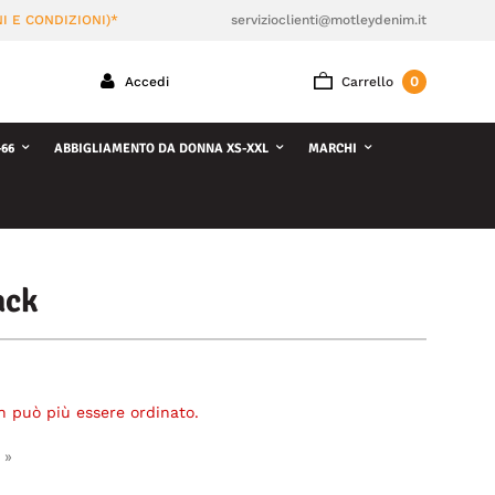
I E CONDIZIONI)*
servizioclienti@motleydenim.it
0
Accedi
Carrello
66
ABBIGLIAMENTO DA DONNA XS-XXL
MARCHI
ack
n può più essere ordinato.
 »