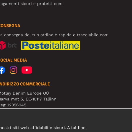
agamenti sicuri e protetti con:
CONSEGNA
a consegna del tuo ordine è rapida e tracciabile con:
SOCIAL MEDIA
INDIRIZZO COMMERCIALE
Motley Denim Europe OÜ
arva mnt 5, EE-10117 Tallinn
eg: 12356245
B! Non inviare i resi dei prodotti a questo indirizzo!
tri siti web affidabili e sicuri. A tal fine,