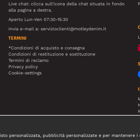
Live chat: clicca sull'icona della chat situata in fondo
P
alla pagina a destra.
Aperto Lun-Ven 07:30-15:30
Invia e-mail a:
servizioclienti@motleydenim.it
L
TERMINI
*Condizioni di acquisto e consegna
Condizioni di restituzione e sostituzione
Termini di reclamo
Privacy policy
Cookie-settings
N
R
N
sto personalizzata, pubblicità personalizzate e per mantenere i nos