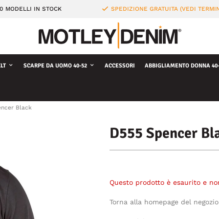
0 MODELLI IN STOCK
SPEDIZIONE GRATUITA (VEDI TERMIN
LT
SCARPE DA UOMO 40-52
ACCESSORI
ABBIGLIAMENTO DONNA 40-
ncer Black
D555 Spencer Bl
Questo prodotto è esaurito e no
Torna alla homepage del negozio