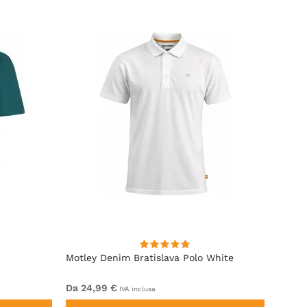
Motley Denim Bratislava Polo White
Motle
Da 24,99 €
Da 29
IVA inclusa