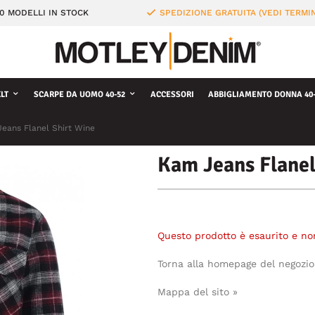
0 MODELLI IN STOCK
SPEDIZIONE GRATUITA (VEDI TERMIN
LT
SCARPE DA UOMO 40-52
ACCESSORI
ABBIGLIAMENTO DONNA 40-
eans Flanel Shirt Wine
Kam Jeans Flanel
Questo prodotto è esaurito e no
Torna alla homepage del negozio
Mappa del sito »