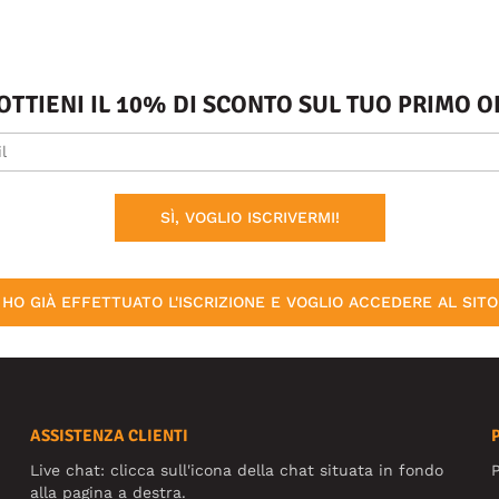
 OTTIENI IL 10% DI SCONTO SUL TUO PRIMO
SÌ, VOGLIO ISCRIVERMI!
HO GIÀ EFFETTUATO L'ISCRIZIONE E VOGLIO ACCEDERE AL SITO
ASSISTENZA CLIENTI
Live chat: clicca sull'icona della chat situata in fondo
P
alla pagina a destra.