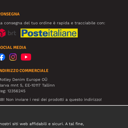
CONSEGNA
a consegna del tuo ordine è rapida e tracciabile con:
SOCIAL MEDIA
INDIRIZZO COMMERCIALE
Motley Denim Europe OÜ
arva mnt 5, EE-10117 Tallinn
eg: 12356245
B! Non inviare i resi dei prodotti a questo indirizzo!
tri siti web affidabili e sicuri. A tal fine,