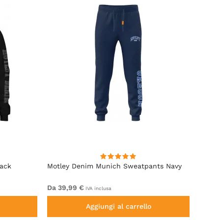
lack
Motley Denim Munich Sweatpants Navy
Motle
Da 39,99 €
Da 49
IVA inclusa
Aggiungi al carrello