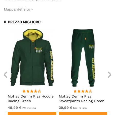
Mappa del sito »
IL PREZZO MIGLIORE!
irt
Motley Denim Pisa Hoodie
Motley Denim Pisa
Mo
Racing Green
Sweatpants Racing Green
Ho
49,99 €
39,99 €
49
IVA inclusa
IVA inclusa