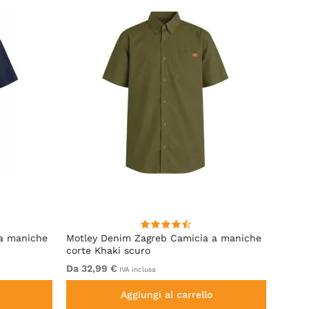
 a maniche
Motley Denim Zagreb Camicia a maniche
Kam J
corte Khaki scuro
Sleeve
Da 32,99 €
Da 69
IVA inclusa
Aggiungi al carrello