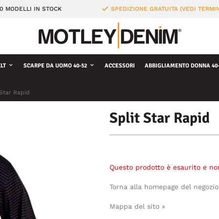
0 MODELLI IN STOCK
SPEDIZIONE GRATUITA (VEDI TERMIN
LT
SCARPE DA UOMO 40-52
ACCESSORI
ABBIGLIAMENTO DONNA 40-
 Star Rapid
Split Star Rapid
Questo prodotto è esaurito e no
Torna alla homepage del negozio
Mappa del sito »