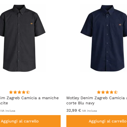
nim Zagreb Camicia a maniche
Motley Denim Zagreb Camicia
acite
corte Blu navy
32,99 €
IVA inclusa
IVA inclusa
Aggiungi al carrello
Aggiungi al carrello