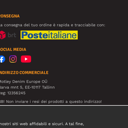
CONSEGNA
a consegna del tuo ordine è rapida e tracciabile con:
SOCIAL MEDIA
INDIRIZZO COMMERCIALE
Motley Denim Europe OÜ
arva mnt 5, EE-10117 Tallinn
eg: 12356245
B! Non inviare i resi dei prodotti a questo indirizzo!
tri siti web affidabili e sicuri. A tal fine,