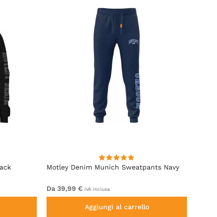
lack
Motley Denim Munich Sweatpants Navy
Motle
Da 39,99 €
Da 49
IVA inclusa
Aggiungi al carrello