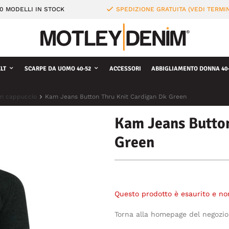
0 MODELLI IN STOCK
SPEDIZIONE GRATUITA (VEDI TERMIN
LT
SCARPE DA UOMO 40-52
ACCESSORI
ABBIGLIAMENTO DONNA 40-
on cappuccio
Kam Jeans Button Thru Knit Cardigan Dk Green
Kam Jeans Button
Green
Questo prodotto è esaurito e no
Torna alla homepage del negozio