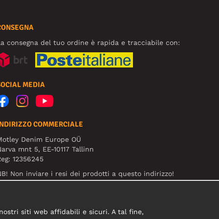
CONSEGNA
a consegna del tuo ordine è rapida e tracciabile con:
SOCIAL MEDIA
INDIRIZZO COMMERCIALE
Motley Denim Europe OÜ
arva mnt 5, EE-10117 Tallinn
eg: 12356245
B! Non inviare i resi dei prodotti a questo indirizzo!
tri siti web affidabili e sicuri. A tal fine,