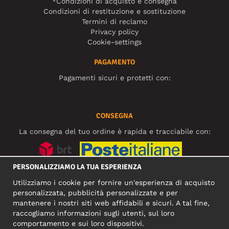
*Condizioni di acquisto e consegna
Condizioni di restituzione e sostituzione
Termini di reclamo
Privacy policy
Cookie-settings
PAGAMENTO
Pagamenti sicuri e protetti con:
CONSEGNA
La consegna del tuo ordine è rapida e tracciabile con:
PERSONALIZZIAMO LA TUA ESPERIENZA
SOCIAL MEDIA
Utilizziamo i cookie per fornire un'esperienza di acquisto
personalizzata, pubblicità personalizzate e per
mantenere i nostri siti web affidabili e sicuri. A tal fine,
raccogliamo informazioni sugli utenti, sul loro
INDIRIZZO COMMERCIALE
comportamento e sui loro dispositivi.