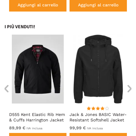
Aggiungi al carrello
Aggiungi al carrello
I PIÙ VENDUTI!
D555 Kent Elastic Rib Hem
Jack & Jones BASIC Water-
Ad
& Cuffs Harrington Jacket
Resistant Softshell Jacket
So
Black
Black
89,99 €
99,99 €
Da
IVA inclusa
IVA inclusa