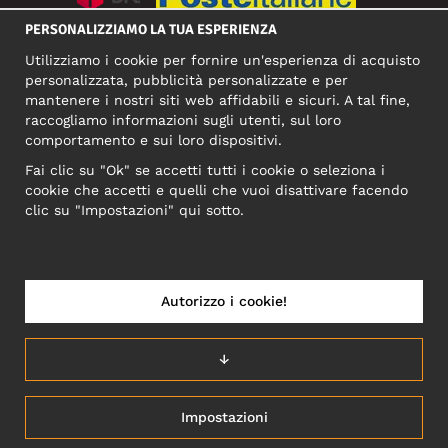
PERSONALIZZIAMO LA TUA ESPERIENZA
SOCIAL MEDIA
Utilizziamo i cookie per fornire un'esperienza di acquisto
personalizzata, pubblicità personalizzate e per
mantenere i nostri siti web affidabili e sicuri. A tal fine,
raccogliamo informazioni sugli utenti, sul loro
INDIRIZZO COMMERCIALE
comportamento e sui loro dispositivi.
Motley Denim Europe OÜ
Fai clic su "Ok" se accetti tutti i cookie o seleziona i
Narva mnt 5, EE-10117 Tallinn
cookie che accetti e quelli che vuoi disattivare facendo
Reg: 12356245
clic su "Impostazioni" qui sotto.
NB! Non inviare i resi dei prodotti a questo indirizzo!
Autorizzo i cookie!
ITALIA/ITALIANO
↓
Impostazioni