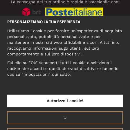
La consegna del tuo ordine è rapida e tracciabile con:
PERSONALIZZIAMO LA TUA ESPERIENZA
SOCIAL MEDIA
Utilizziamo i cookie per fornire un'esperienza di acquisto
personalizzata, pubblicità personalizzate e per
mantenere i nostri siti web affidabili e sicuri. A tal fine,
raccogliamo informazioni sugli utenti, sul loro
INDIRIZZO COMMERCIALE
comportamento e sui loro dispositivi.
Motley Denim Europe OÜ
Fai clic su "Ok" se accetti tutti i cookie o seleziona i
Narva mnt 5, EE-10117 Tallinn
cookie che accetti e quelli che vuoi disattivare facendo
Reg: 12356245
clic su "Impostazioni" qui sotto.
NB! Non inviare i resi dei prodotti a questo indirizzo!
Autorizzo i cookie!
ITALIA/ITALIANO
↓