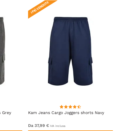
I PIÙ VENDUTI!
I PIÙ V
s Grey
Kam Jeans Cargo Joggers shorts Navy
Kam J
Da 37,99 €
Da 79
IVA inclusa