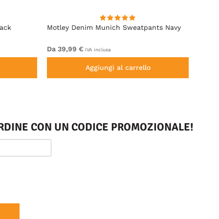
lack
Motley Denim Munich Sweatpants Navy
Motle
Da 39,99 €
Da 49
IVA inclusa
Aggiungi al carrello
 ORDINE CON UN CODICE PROMOZIONALE!