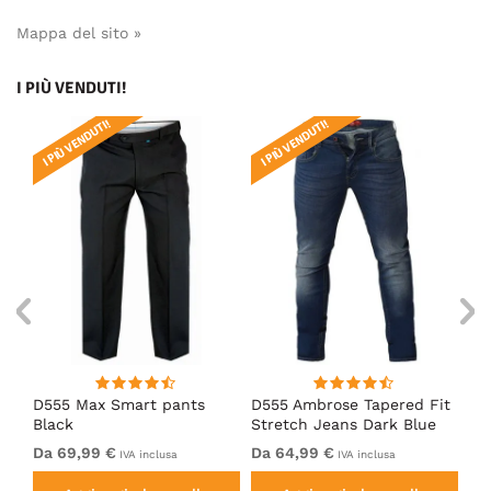
Mappa del sito »
I PIÙ VENDUTI!
I PIÙ VENDUTI!
I PIÙ VENDUTI!
I 
ue
D555 Max Smart pants
D555 Ambrose Tapered Fit
D5
Black
Stretch Jeans Dark Blue
Bl
Da 69,99 €
Da 64,99 €
69
IVA inclusa
IVA inclusa