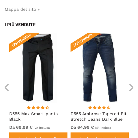
Mappa del sito »
I PIÙ VENDUTI!
I PIÙ VENDUTI!
I PIÙ VENDUTI!
I 
D555 Max Smart pants
D555 Ambrose Tapered Fit
Ro
Black
Stretch Jeans Dark Blue
Je
Da 69,99 €
Da 64,99 €
64
IVA inclusa
IVA inclusa