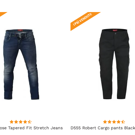
I PIÙ VENDUTI!
se Tapered Fit Stretch Jeans
D555 Robert Cargo pants Blac