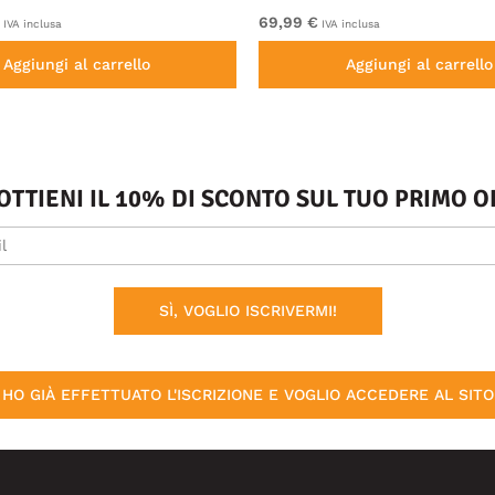
69,99 €
IVA inclusa
IVA inclusa
Aggiungi al carrello
Aggiungi al carrello
 OTTIENI IL 10% DI SCONTO SUL TUO PRIMO
SÌ, VOGLIO ISCRIVERMI!
HO GIÀ EFFETTUATO L'ISCRIZIONE E VOGLIO ACCEDERE AL SITO