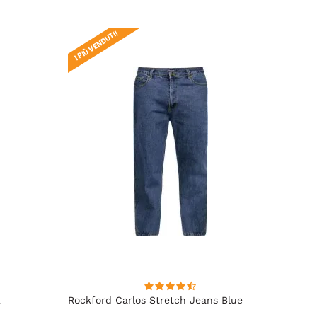
I PIÙ VENDUTI!
I PIÙ V
k
Rockford Carlos Stretch Jeans Blue
Kam J