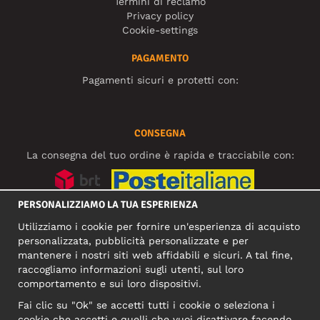
Termini di reclamo
Privacy policy
Cookie-settings
PAGAMENTO
Pagamenti sicuri e protetti con:
CONSEGNA
La consegna del tuo ordine è rapida e tracciabile con:
PERSONALIZZIAMO LA TUA ESPERIENZA
SOCIAL MEDIA
Utilizziamo i cookie per fornire un'esperienza di acquisto
personalizzata, pubblicità personalizzate e per
mantenere i nostri siti web affidabili e sicuri. A tal fine,
raccogliamo informazioni sugli utenti, sul loro
INDIRIZZO COMMERCIALE
comportamento e sui loro dispositivi.
Motley Denim Europe OÜ
Fai clic su "Ok" se accetti tutti i cookie o seleziona i
Narva mnt 5, EE-10117 Tallinn
cookie che accetti e quelli che vuoi disattivare facendo