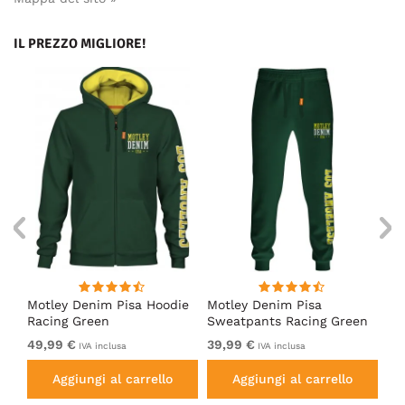
IL PREZZO MIGLIORE!
irt
Motley Denim Pisa Hoodie
Motley Denim Pisa
Mo
Racing Green
Sweatpants Racing Green
Ho
49,99 €
39,99 €
49
IVA inclusa
IVA inclusa
Aggiungi al carrello
Aggiungi al carrello