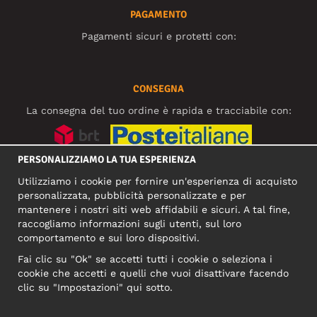
PAGAMENTO
Pagamenti sicuri e protetti con:
CONSEGNA
La consegna del tuo ordine è rapida e tracciabile con:
PERSONALIZZIAMO LA TUA ESPERIENZA
SOCIAL MEDIA
Utilizziamo i cookie per fornire un'esperienza di acquisto
personalizzata, pubblicità personalizzate e per
mantenere i nostri siti web affidabili e sicuri. A tal fine,
raccogliamo informazioni sugli utenti, sul loro
INDIRIZZO COMMERCIALE
comportamento e sui loro dispositivi.
Motley Denim Europe OÜ
Fai clic su "Ok" se accetti tutti i cookie o seleziona i
Narva mnt 5, EE-10117 Tallinn
cookie che accetti e quelli che vuoi disattivare facendo
Reg: 12356245
clic su "Impostazioni" qui sotto.
NB! Non inviare i resi dei prodotti a questo indirizzo!