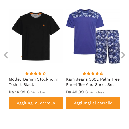
m
Motley Denim Stockholm
Kam Jeans 5002 Palm Tree
Mo
T-shirt Black
Panel Tee And Short Set
Sh
Electric Blue
Bl
Da 16,99 €
Da 49,99 €
Da
IVA inclusa
IVA inclusa
Aggiungi al carrello
Aggiungi al carrello