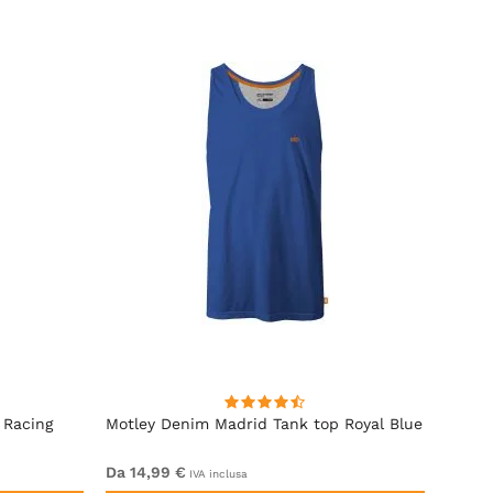
 Racing
Motley Denim Madrid Tank top Royal Blue
Motle
Khaki
Da 14,99 €
Da 9,
IVA inclusa