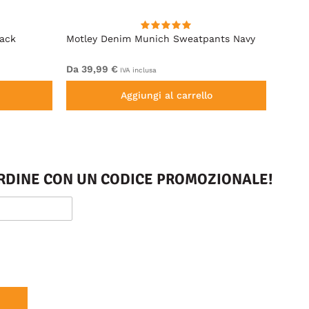
lack
Motley Denim Munich Sweatpants Navy
Motle
Da 39,99 €
Da 49
IVA inclusa
Aggiungi al carrello
 ORDINE CON UN CODICE PROMOZIONALE!