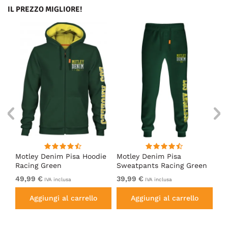
IL PREZZO MIGLIORE!
irt
Motley Denim Pisa Hoodie
Motley Denim Pisa
Mo
Racing Green
Sweatpants Racing Green
Ho
49,99 €
39,99 €
49
IVA inclusa
IVA inclusa
Aggiungi al carrello
Aggiungi al carrello