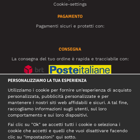
Cookie-settings
PAGAMENTO
Pagamenti sicuri e protetti con:
CONSEGNA
La consegna del tuo ordine è rapida e tracciabile con:
PERSONALIZZIAMO LA TUA ESPERIENZA
SOCIAL MEDIA
Utilizziamo i cookie per fornire un'esperienza di acquisto
personalizzata, pubblicità personalizzate e per
mantenere i nostri siti web affidabili e sicuri. A tal fine,
raccogliamo informazioni sugli utenti, sul loro
INDIRIZZO COMMERCIALE
comportamento e sui loro dispositivi.
Motley Denim Europe OÜ
Fai clic su "Ok" se accetti tutti i cookie o seleziona i
Narva mnt 5, EE-10117 Tallinn
cookie che accetti e quelli che vuoi disattivare facendo
Reg: 12356245
clic su "Impostazioni" qui sotto.