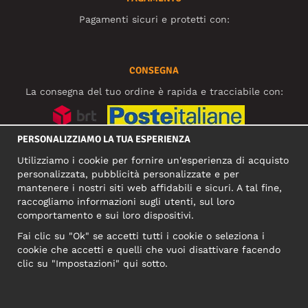
Pagamenti sicuri e protetti con:
CONSEGNA
La consegna del tuo ordine è rapida e tracciabile con:
PERSONALIZZIAMO LA TUA ESPERIENZA
SOCIAL MEDIA
Utilizziamo i cookie per fornire un'esperienza di acquisto
personalizzata, pubblicità personalizzate e per
mantenere i nostri siti web affidabili e sicuri. A tal fine,
raccogliamo informazioni sugli utenti, sul loro
INDIRIZZO COMMERCIALE
comportamento e sui loro dispositivi.
Motley Denim Europe OÜ
Fai clic su "Ok" se accetti tutti i cookie o seleziona i
Narva mnt 5, EE-10117 Tallinn
cookie che accetti e quelli che vuoi disattivare facendo
Reg: 12356245
clic su "Impostazioni" qui sotto.
NB! Non inviare i resi dei prodotti a questo indirizzo!