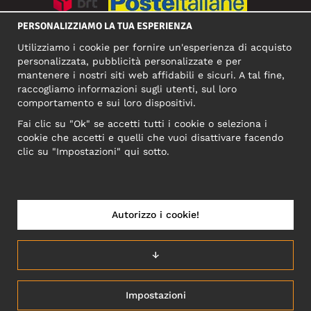
PERSONALIZZIAMO LA TUA ESPERIENZA
SOCIAL MEDIA
Utilizziamo i cookie per fornire un'esperienza di acquisto
personalizzata, pubblicità personalizzate e per
mantenere i nostri siti web affidabili e sicuri. A tal fine,
raccogliamo informazioni sugli utenti, sul loro
INDIRIZZO COMMERCIALE
comportamento e sui loro dispositivi.
Motley Denim Europe OÜ
Fai clic su "Ok" se accetti tutti i cookie o seleziona i
Narva mnt 5, EE-10117 Tallinn
cookie che accetti e quelli che vuoi disattivare facendo
Reg: 12356245
clic su "Impostazioni" qui sotto.
NB! Non inviare i resi dei prodotti a questo indirizzo!
Autorizzo i cookie!
ITALIA/ITALIANO
↓
Impostazioni