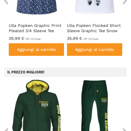
Ulla Popken Graphic Print
Ulla Popken Flocked Short
On
t
Pleated 3/4 Sleeve Tee
Sleeve Graphic Tee Snow
Le
Blue
White
29,99 €
35,99 €
17
IVA inclusa
IVA inclusa
Aggiungi al carrello
Aggiungi al carrello
IL PREZZO MIGLIORE!