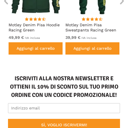
irt
Motley Denim Pisa Hoodie
Motley Denim Pisa
Mo
Racing Green
Sweatpants Racing Green
Ho
49,99 €
39,99 €
49
IVA inclusa
IVA inclusa
Aggiungi al carrello
Aggiungi al carrello
ISCRIVITI ALLA NOSTRA NEWSLETTER E
OTTIENI IL 10% DI SCONTO SUL TUO PRIMO
ORDINE CON UN CODICE PROMOZIONALE!
SÌ, VOGLIO ISCRIVERMI!