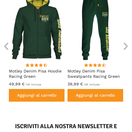
irt
Motley Denim Pisa Hoodie
Motley Denim Pisa
Mo
Racing Green
Sweatpants Racing Green
Ho
49,99 €
39,99 €
49
IVA inclusa
IVA inclusa
Aggiungi al carrello
Aggiungi al carrello
ISCRIVITI ALLA NOSTRA NEWSLETTER E