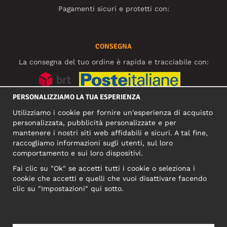
Pagamenti sicuri e protetti con:
CONSEGNA
La consegna del tuo ordine è rapida e tracciabile con:
PERSONALIZZIAMO LA TUA ESPERIENZA
SOCIAL MEDIA
Utilizziamo i cookie per fornire un'esperienza di acquisto
personalizzata, pubblicità personalizzate e per
mantenere i nostri siti web affidabili e sicuri. A tal fine,
raccogliamo informazioni sugli utenti, sul loro
INDIRIZZO COMMERCIALE
comportamento e sui loro dispositivi.
Motley Denim Europe OÜ
Fai clic su "Ok" se accetti tutti i cookie o seleziona i
Narva mnt 5, EE-10117 Tallinn
cookie che accetti e quelli che vuoi disattivare facendo
Reg: 12356245
clic su "Impostazioni" qui sotto.
NB! Non inviare i resi dei prodotti a questo indirizzo!