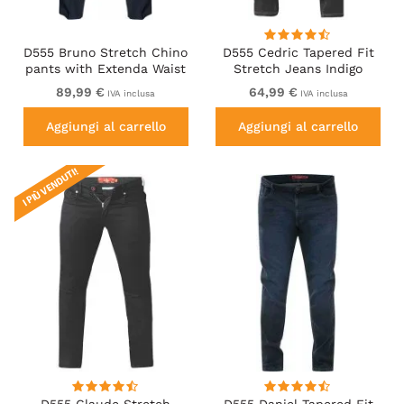
D555 Bruno Stretch Chino
D555 Cedric Tapered Fit
pants with Extenda Waist
Stretch Jeans Indigo
Indigo Blue
89,99 €
64,99 €
IVA inclusa
IVA inclusa
Aggiungi al carrello
Aggiungi al carrello
I PIÙ VENDUTI!
D555 Claude Stretch
D555 Daniel Tapered Fit