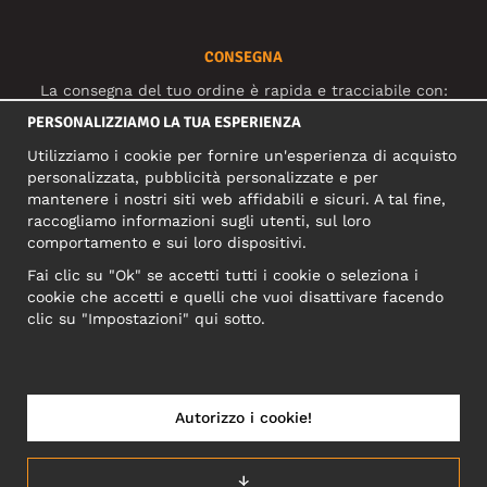
CONSEGNA
La consegna del tuo ordine è rapida e tracciabile con:
PERSONALIZZIAMO LA TUA ESPERIENZA
Utilizziamo i cookie per fornire un'esperienza di acquisto
SOCIAL MEDIA
personalizzata, pubblicità personalizzate e per
mantenere i nostri siti web affidabili e sicuri. A tal fine,
raccogliamo informazioni sugli utenti, sul loro
comportamento e sui loro dispositivi.
INDIRIZZO COMMERCIALE
Fai clic su "Ok" se accetti tutti i cookie o seleziona i
Motley Denim Europe OÜ
cookie che accetti e quelli che vuoi disattivare facendo
Narva mnt 5, EE-10117 Tallinn
clic su "Impostazioni" qui sotto.
Reg: 12356245
NB! Non inviare i resi dei prodotti a questo indirizzo!
Autorizzo i cookie!
↓