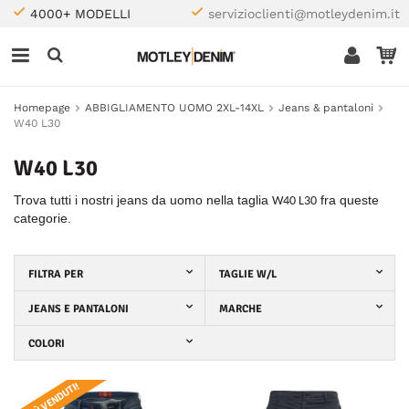
4000+ MODELLI
servizioclienti@motleydenim.it
Homepage
ABBIGLIAMENTO UOMO 2XL-14XL
Jeans & pantaloni
W40 L30
W40 L30
Trova tutti i nostri jeans da uomo nella taglia
fra queste
W40 L30
categorie.
FILTRA PER
TAGLIE W/L
JEANS E PANTALONI
MARCHE
COLORI
I PIÙ VENDUTI!