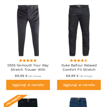
D555 Yarmouth Four Way
Duke Balfour Relaxed
Stretch Trouser With
Comfort Fit Stretch
Flexible Waistband Black
Jeans With Elasticated
89,99 €
69,99 €
IVA inclusa
IVA inclusa
Waist Black
Aggiungi al carrello
Aggiungi al carrello
I PIÙ VENDUTI!