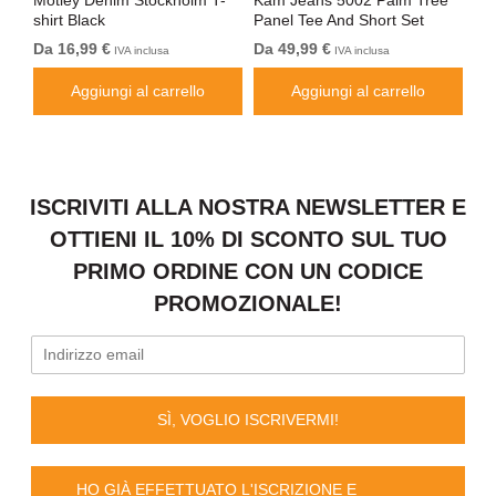
Motley Denim Stockholm T-
Kam Jeans 5002 Palm Tree
Mo
shirt Black
Panel Tee And Short Set
Sho
Electric Blue
Bl
Da 16,99 €
Da 49,99 €
Da
IVA inclusa
IVA inclusa
Aggiungi al carrello
Aggiungi al carrello
ISCRIVITI ALLA NOSTRA NEWSLETTER E
OTTIENI IL 10% DI SCONTO SUL TUO
PRIMO ORDINE CON UN CODICE
PROMOZIONALE!
SÌ, VOGLIO ISCRIVERMI!
HO GIÀ EFFETTUATO L'ISCRIZIONE E