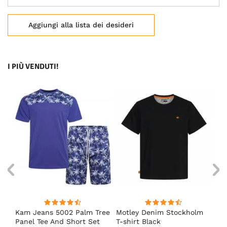
Aggiungi alla lista dei desideri
I PIÙ VENDUTI!
Kam Jeans 5002 Palm Tree
Motley Denim Stockholm
Mo
Panel Tee And Short Set
T-shirt Black
Sh