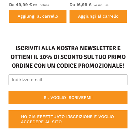
Electric Blue
Bl
Da 49,99 €
Da 16,99 €
Da
IVA inclusa
IVA inclusa
Aggiungi al carrello
Aggiungi al carrello
ISCRIVITI ALLA NOSTRA NEWSLETTER E
OTTIENI IL 10% DI SCONTO SUL TUO PRIMO
ORDINE CON UN CODICE PROMOZIONALE!
SÌ, VOGLIO ISCRIVERMI!
HO GIÀ EFFETTUATO L'ISCRIZIONE E VOGLIO
ACCEDERE AL SITO