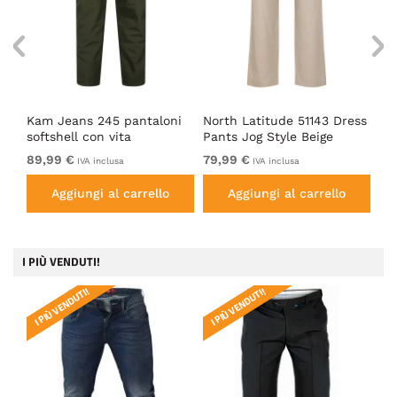
Kam Jeans 245 pantaloni
North Latitude 51143 Dress
No
softshell con vita
Pants Jog Style Beige
St
elasticizzata kaki
89,99 €
79,99 €
79
IVA inclusa
IVA inclusa
Aggiungi al carrello
Aggiungi al carrello
I PIÙ VENDUTI!
I PIÙ VENDUTI!
I PIÙ VENDUTI!
I 