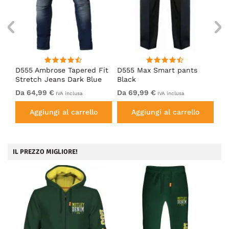
D555 Ambrose Tapered Fit
D555 Max Smart pants
Ro
Stretch Jeans Dark Blue
Black
Je
Da 64,99 €
Da 69,99 €
64
IVA inclusa
IVA inclusa
Aggiungi al carrello
Aggiungi al carrello
IL PREZZO MIGLIORE!