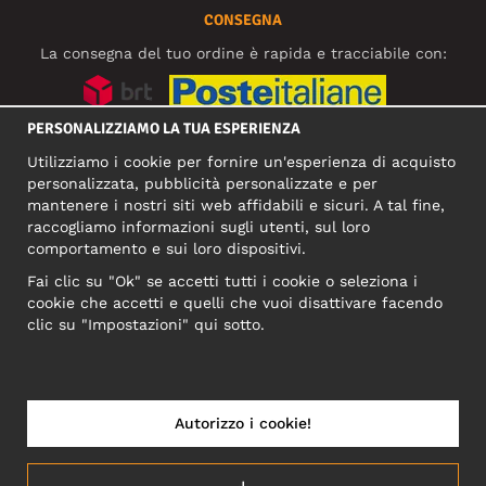
CONSEGNA
La consegna del tuo ordine è rapida e tracciabile con:
PERSONALIZZIAMO LA TUA ESPERIENZA
SOCIAL MEDIA
Utilizziamo i cookie per fornire un'esperienza di acquisto
personalizzata, pubblicità personalizzate e per
mantenere i nostri siti web affidabili e sicuri. A tal fine,
raccogliamo informazioni sugli utenti, sul loro
INDIRIZZO COMMERCIALE
comportamento e sui loro dispositivi.
Motley Denim Europe OÜ
Fai clic su "Ok" se accetti tutti i cookie o seleziona i
Narva mnt 5, EE-10117 Tallinn
cookie che accetti e quelli che vuoi disattivare facendo
Reg: 12356245
clic su "Impostazioni" qui sotto.
NB! Non inviare i resi dei prodotti a questo indirizzo!
Autorizzo i cookie!
ITALIA/ITALIANO